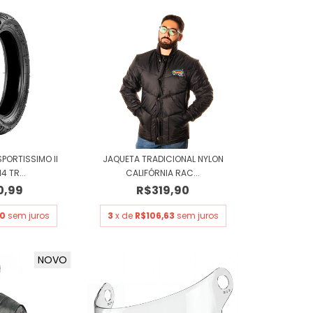
PORTISSIMO II
JAQUETA TRADICIONAL NYLON
4 TR...
CALIFÓRNIA RAC...
0,99
R$319,90
00
sem juros
3
x de
R$106,63
sem juros
NOVO