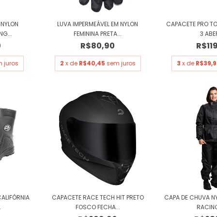
 NYLON
LUVA IMPERMEÁVEL EM NYLON
CAPACETE PRO TO
G...
FEMININA PRETA...
3 AB
0
R$80,90
R$11
 juros
2
x de
R$40,45
sem juros
3
x de
R$39,9
ALIFÓRNIA
CAPACETE RACE TECH HIT PRETO
CAPA DE CHUVA N
.
FOSCO FECHA...
RACING 