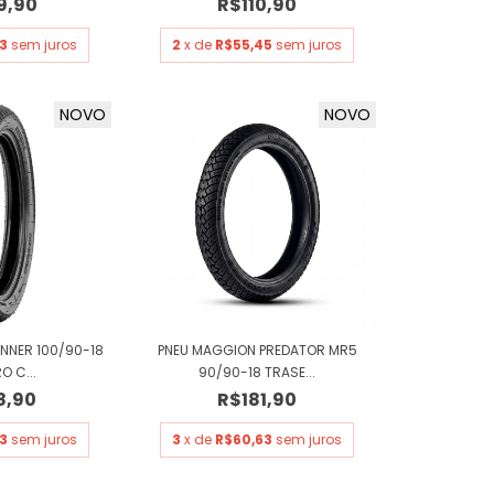
9,90
R$110,90
3
sem juros
2
x de
R$55,45
sem juros
NOVO
NOVO
NNER 100/90-18
PNEU MAGGION PREDATOR MR5
O C...
90/90-18 TRASE...
8,90
R$181,90
3
sem juros
3
x de
R$60,63
sem juros