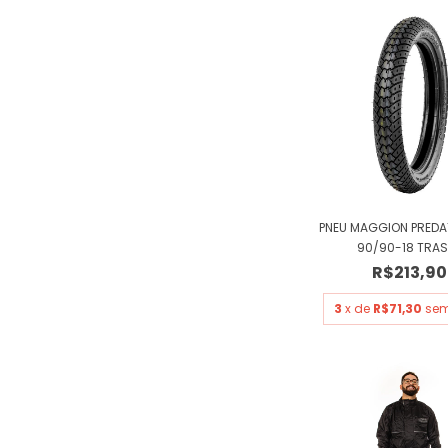
PNEU MAGGION PRED
90/90-18 TRASE
R$213,90
3
x de
R$71,30
sem