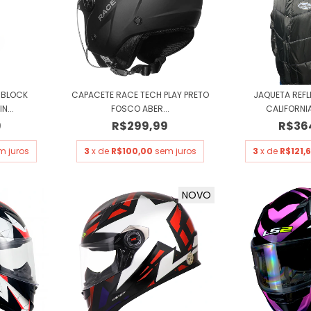
 BLOCK
CAPACETE RACE TECH PLAY PRETO
JAQUETA REFL
N...
FOSCO ABER...
CALIFORNIA
9
R$299,99
R$36
m juros
3
x de
R$100,00
sem juros
3
x de
R$121,
NOVO