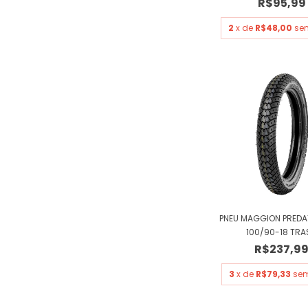
R$95,99
2
x de
R$48,00
sem
PNEU MAGGION PRED
100/90-18 TRAS
R$237,9
3
x de
R$79,33
sem