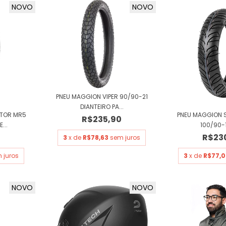
NOVO
NOVO
PNEU MAGGION VIPER 90/90-21
DIANTEIRO PA...
ATOR MR5
PNEU MAGGION S
R$235,90
...
100/90-1
R$23
3
x de
R$78,63
sem juros
 juros
3
x de
R$77,
NOVO
NOVO