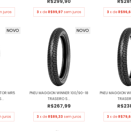
R$299,90
R$28
 juros
3
x de
R$99,97
sem juros
3
x de
R$96,6
NOVO
NOVO
ATOR MR5
PNEU MAGGION WINNER 100/90-18
PNEU MAGGION WI
...
TRASEIRO S...
TRASEIR
9
R$267,99
R$23
 juros
3
x de
R$89,33
sem juros
3
x de
R$79,6