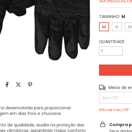
VER MEIOS DE 
TAMANHO:
M
M
G
G
QUANTIDADE
Entregas para o
Meios de e
foi desenvolvida para proporcionar
Não sei meu CEP
gem em dias frios e chuvosos.
Compra p
o de qualidade, auxilia na proteção das
s climáticas, garantindo maior conforto
Seus dados