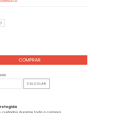
PAGAMENTO
G
 CEP:
ALTERAR CEP
nvio
CALCULAR
rotegida
 cuidados durante toda a compra.